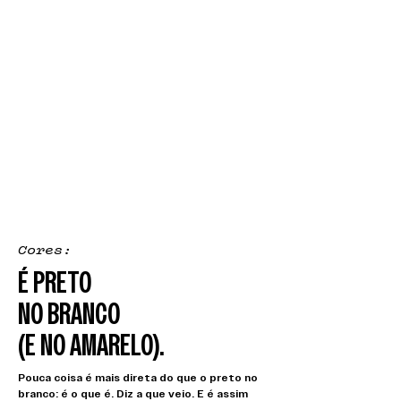
Cores:
É PRETO
NO BRANCO
(E NO AMARELO).
Pouca coisa é mais direta do que o preto no
branco: é o que é. Diz a que veio. E é assim