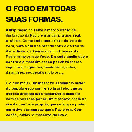
O FOGO EM TODAS
SUAS FORMAS.
A inspiração no feito à mão: o estilo de
ilustração da Pavio é manual, prático, real,
errático. Como tudo que existe do lado de
fora, para além dos brandbooks e da teoria.
Além disso, os temas das ilustrações da
Pavio remetem ao fogo. E a tudo aquilo que o
controla e mantém aceso por aí: fósforos,
isqueiros, fogueiras, candeeiros, velas,
dinamites, coquetéis molotov...
E o que mais? Um mascote. O símbolo maior
do popularesco com jeito brasileiro que as
marcas utilizam para humanizar e dialogar
com as pessoas por aí. Um mascote cheio de
si e de vontade própria, que reforça o poder
narrativo das marcas que a Pavio cria. Com
vocês, Pavlov: o mascote da Pavio.